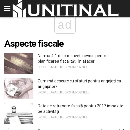
ad
Aspecte fiscale
Norma # 1 de care aveți nevoie pentru
planificarea fiscalității în afaceri
DREPTUL AFACERILOR ȘI IMPOZITELE
Cum mă descurc cu sfaturi pentru angajați ca
angajator?
DREPTUL AFACERILOR ȘI IMPOZITELE
Date de returnare fiscală pentru 2017 impozite
pe activități
DREPTUL AFACERILOR ȘI IMPOZITELE