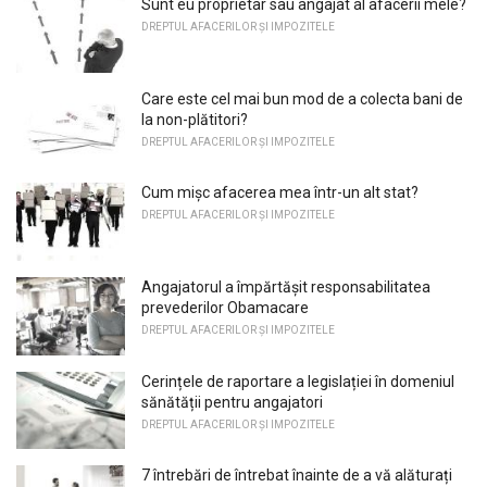
Sunt eu proprietar sau angajat al afacerii mele?
DREPTUL AFACERILOR ȘI IMPOZITELE
Care este cel mai bun mod de a colecta bani de
la non-plătitori?
DREPTUL AFACERILOR ȘI IMPOZITELE
Cum mișc afacerea mea într-un alt stat?
DREPTUL AFACERILOR ȘI IMPOZITELE
Angajatorul a împărtășit responsabilitatea
prevederilor Obamacare
DREPTUL AFACERILOR ȘI IMPOZITELE
Cerințele de raportare a legislației în domeniul
sănătății pentru angajatori
DREPTUL AFACERILOR ȘI IMPOZITELE
7 întrebări de întrebat înainte de a vă alăturați