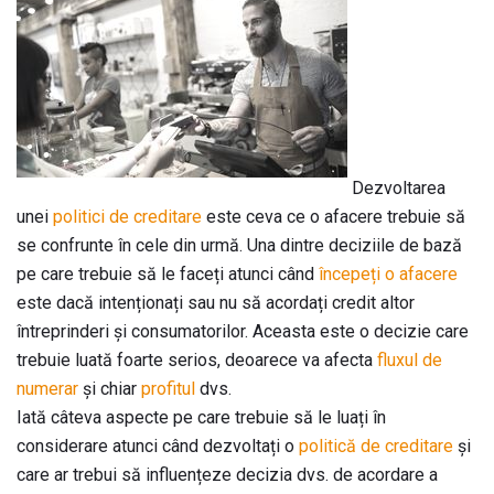
Dezvoltarea
unei
politici de creditare
este ceva ce o afacere trebuie să
se confrunte în cele din urmă. Una dintre deciziile de bază
pe care trebuie să le faceți atunci când
începeți o afacere
este dacă intenționați sau nu să acordați credit altor
întreprinderi și consumatorilor. Aceasta este o decizie care
trebuie luată foarte serios, deoarece va afecta
fluxul de
numerar
și chiar
profitul
dvs.
Iată câteva aspecte pe care trebuie să le luați în
considerare atunci când dezvoltați o
politică de creditare
și
care ar trebui să influențeze decizia dvs. de acordare a