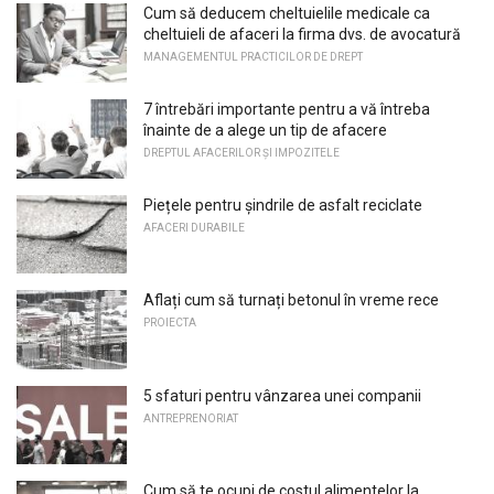
Cum să deducem cheltuielile medicale ca
cheltuieli de afaceri la firma dvs. de avocatură
MANAGEMENTUL PRACTICILOR DE DREPT
7 întrebări importante pentru a vă întreba
înainte de a alege un tip de afacere
DREPTUL AFACERILOR ȘI IMPOZITELE
Piețele pentru șindrile de asfalt reciclate
AFACERI DURABILE
Aflați cum să turnați betonul în vreme rece
PROIECTA
5 sfaturi pentru vânzarea unei companii
ANTREPRENORIAT
Cum să te ocupi de costul alimentelor la