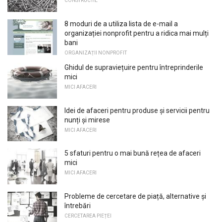
CONSTRUCTIE
8 moduri de a utiliza lista de e-mail a
organizației nonprofit pentru a ridica mai mulți
bani
ORGANIZAȚII NONPROFIT
Ghidul de supraviețuire pentru întreprinderile
mici
MICI AFACERI
Idei de afaceri pentru produse și servicii pentru
nunți și mirese
MICI AFACERI
5 sfaturi pentru o mai bună rețea de afaceri
mici
MICI AFACERI
Probleme de cercetare de piață, alternative și
întrebări
CERCETAREA PIEȚEI