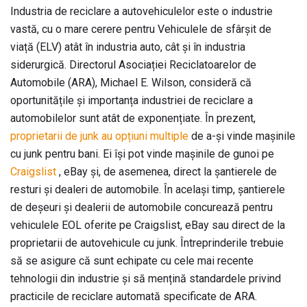
Industria de reciclare a autovehiculelor este o industrie
vastă, cu o mare cerere pentru Vehiculele de sfârșit de
viață (ELV) atât în ​​industria auto, cât și în industria
siderurgică. Directorul Asociației Reciclatoarelor de
Automobile (ARA), Michael E. Wilson, consideră că
oportunitățile și importanța industriei de reciclare a
automobilelor sunt atât de exponențiate. În prezent,
proprietarii de junk au opțiuni multiple
de a-și vinde mașinile
cu junk pentru bani. Ei își pot vinde mașinile de gunoi pe
Craigslist
, eBay și, de asemenea, direct la șantierele de
resturi și dealeri de automobile. În același timp, șantierele
de deșeuri și dealerii de automobile concurează pentru
vehiculele EOL oferite pe Craigslist, eBay sau direct de la
proprietarii de autovehicule cu junk. Întreprinderile trebuie
să se asigure că sunt echipate cu cele mai recente
tehnologii din industrie și să mențină standardele privind
practicile de reciclare automată specificate de ARA.