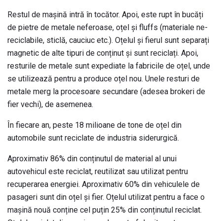
Restul de mașină intră în tocător. Apoi, este rupt în bucăți
de pietre de metale neferoase, oțel și fluffs (materiale ne-
reciclabile, sticlă, cauciuc etc.). Oțelul și fierul sunt separați
magnetic de alte tipuri de conținut și sunt reciclați. Apoi,
resturile de metale sunt expediate la fabricile de oțel, unde
se utilizează pentru a produce oțel nou. Unele resturi de
metale merg la procesoare secundare (adesea brokeri de
fier vechi), de asemenea.
În fiecare an, peste 18 milioane de tone de oțel din
automobile sunt reciclate de industria siderurgică.
Aproximativ 86% din conținutul de material al unui
autovehicul este reciclat, reutilizat sau utilizat pentru
recuperarea energiei. Aproximativ 60% din vehiculele de
pasageri sunt din oțel și fier. Oțelul utilizat pentru a face o
mașină nouă conține cel puțin 25% din conținutul reciclat.